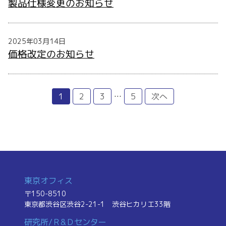
製品仕様変更のお知らせ
2025年03月14日
価格改定のお知らせ
投
1
2
3
…
5
次へ
稿
の
ペ
ー
ジ
送
り
東京オフィス
〒150-8510
東京都渋谷区渋谷2-21-1
渋谷ヒカリエ33階
研究所/Ｒ&Ｄセンター